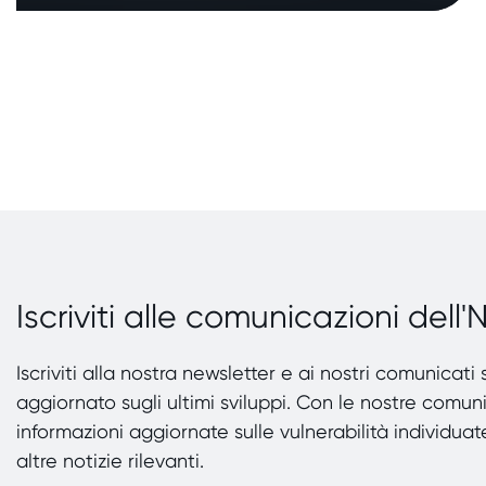
Iscriviti alle comunicazioni dell'
Iscriviti alla nostra newsletter e ai nostri comunicat
aggiornato sugli ultimi sviluppi. Con le nostre comuni
informazioni aggiornate sulle vulnerabilità individuate
altre notizie rilevanti.