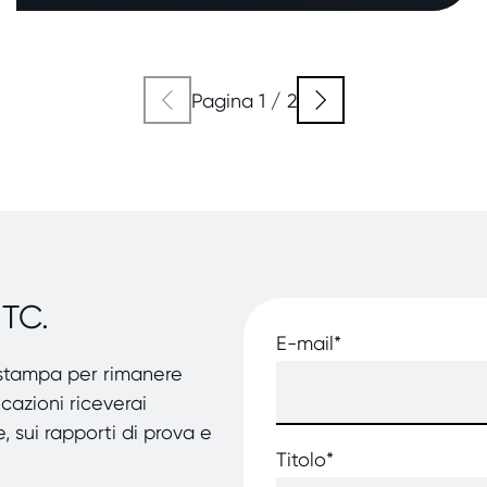
Pagina 1 / 2
NTC.
E-mail
*
i stampa per rimanere
cazioni riceverai
, sui rapporti di prova e
Titolo
*