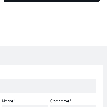
Nome
*
Cognome
*