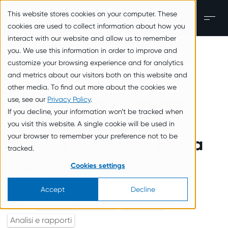
zum Inhalt springen
This website stores cookies on your computer. These
IT
Men
cookies are used to collect information about how you
interact with our website and allow us to remember
you. We use this information in order to improve and
Torna alla panoramica
customize your browsing experience and for analytics
and metrics about our visitors both on this website and
other media. To find out more about the cookies we
Analisi della sicurezza
use, see our
Privacy Policy
.
If you decline, your information won’t be tracked when
delle infrastrutture di
you visit this website. A single cookie will be used in
your browser to remember your preference not to be
ricarica pubbliche per la
tracked.
mobilità elettrica
Cookies settings
15. novembre 2023
Accept
Decline
Tags:
Comunicati stampa
Nei media
Analisi e rapporti