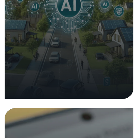
Analisi tecnica della sicurezza
dell’app «TikTok»
18. aprile 2023
|
Comunicati stampa
Nei media
Analisi e rapporti