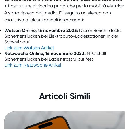
infrastrutture di ricarica pubbliche per la mobilità elettrica
è stata ripresa dai media. Di seguito un elenco non
esaustivo di alcuni articoli interessanti:
Watson Online, 15 novembre 2023:
Dieser Bericht deckt
Sicherheitslücken bei Elektroauto-Ladestationen in der
Schweiz auf
Link zum Watson Artikel
Netzwoche Online, 16 novembre 2023:
NTC stellt
Sicherheitslücken bei Ladeinfrastruktur fest
Link zum Netzwoche Artikel
Analisi tecnica di sicurezza dell'app
mobile «Temu»
Articoli Simili
05. dicembre 2024
|
Comunicati stampa
Nei media
Analisi e rapporti