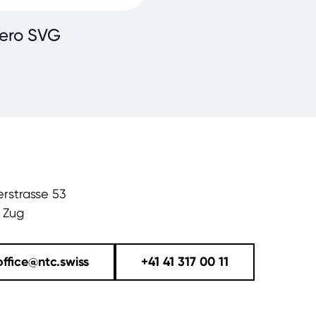
ero SVG
rstrasse 53
 Zug
office@ntc.swiss
+41 41 317 00 11