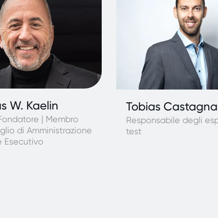
s W. Kaelin
Tobias Castagna
ondatore | Membro
Responsabile degli esp
glio di Amministrazione
test
re Esecutivo