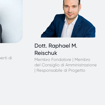
Dott. Raphael M.
Reischuk
erti di
Membro Fondatore | Membro
del Consiglio di Amministrazione
| Responsabile di Progetto