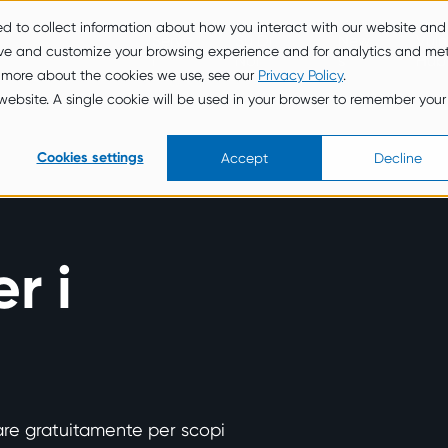
ed to collect information about how you interact with our website and
Serviz
Su Di
New
Vuln
ove and customize your browsing experience and for analytics and met
i
Noi
s
Hub
t more about the cookies we use, see our
Privacy Policy
.
s website. A single cookie will be used in your browser to remember your
Cookies settings
Accept
Decline
r i
zzare gratuitamente per scopi