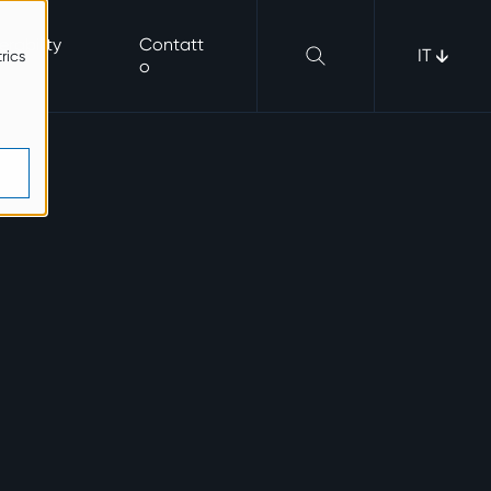
erability
Contatt
IT
rics
o