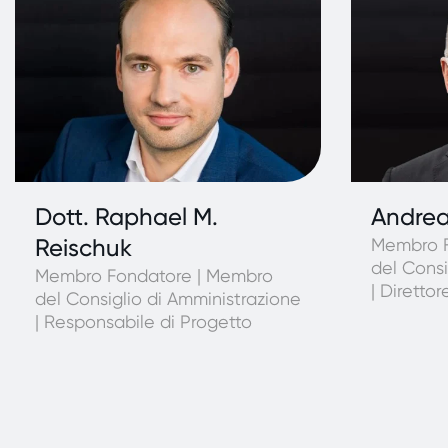
Dott. Raphael M.
Andrea
Reischuk
Membro F
del Consi
Membro Fondatore | Membro
| Diretto
del Consiglio di Amministrazione
| Responsabile di Progetto