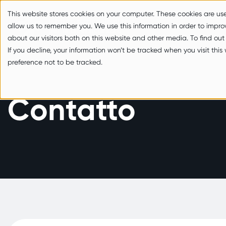
zum Inhalt springen
This website stores cookies on your computer. These cookies are us
allow us to remember you. We use this information in order to impr
about our visitors both on this website and other media. To find ou
If you decline, your information won’t be tracked when you visit thi
preference not to be tracked.
Contatto