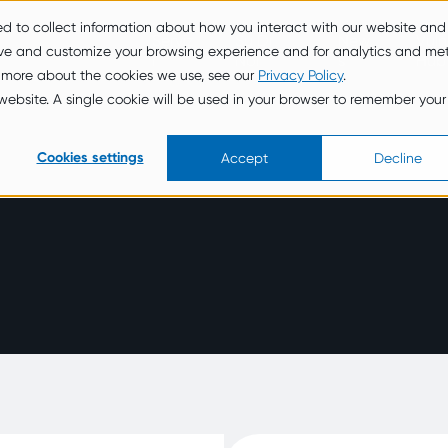
ed to collect information about how you interact with our website and
Serviz
Su Di
New
Vuln
ove and customize your browsing experience and for analytics and met
i
Noi
s
Hub
t more about the cookies we use, see our
Privacy Policy
.
s website. A single cookie will be used in your browser to remember your
Cookies settings
Accept
Decline