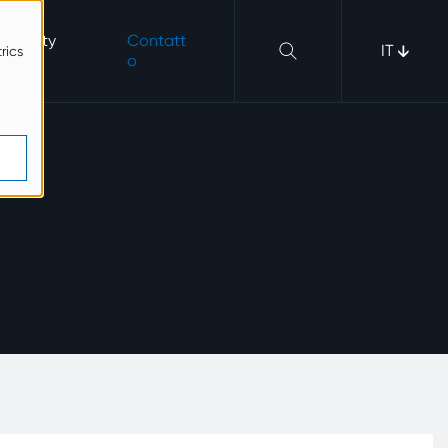
erability
Contatt
IT
rics
o