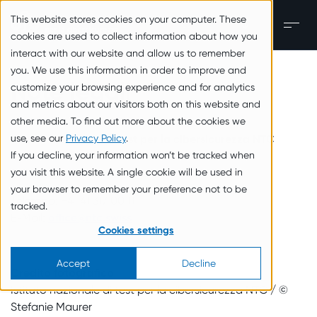
zum Inhalt springen
This website stores cookies on your computer. These
IT
Men
cookies are used to collect information about how you
interact with our website and allow us to remember
you. We use this information in order to improve and
Note legali
customize your browsing experience and for analytics
and metrics about our visitors both on this website and
other media. To find out more about the cookies we
use, see our
Istituto nazionale di test per la cibersicurezza NTC
Privacy Policy
.
If you decline, your information won’t be tracked when
Baarerstrasse 53
you visit this website. A single cookie will be used in
6300 Zug
your browser to remember your preference not to be
Telefono: +41 41 317 00 11
tracked.
E-Mail:
office@ntc.swiss
Cookies settings
Accept
Decline
Credito fotografico
Istituto nazionale di test per la cibersicurezza NTC / ©
Stefanie Maurer