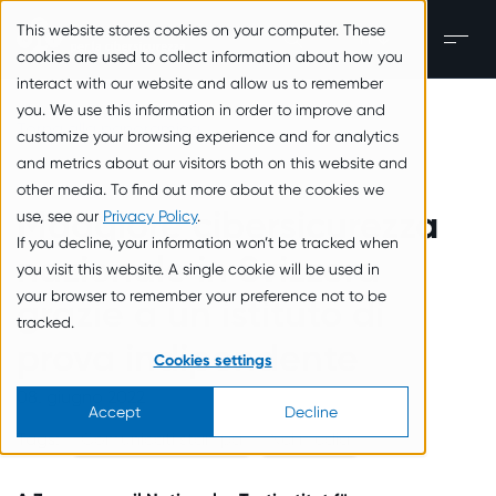
zum Inhalt springen
This website stores cookies on your computer. These
IT
Men
cookies are used to collect information about how you
interact with our website and allow us to remember
you. We use this information in order to improve and
Torna alla panoramica
customize your browsing experience and for analytics
and metrics about our visitors both on this website and
other media. To find out more about the cookies we
Maggiore cibersicurezza
use, see our
Privacy Policy
.
If you decline, your information won’t be tracked when
nazionale in Svizzera
you visit this website. A single cookie will be used in
your browser to remember your preference not to be
grazie a un istituto di
tracked.
prova indipendente
Cookies settings
08. giugno 2022
Accept
Decline
Tags:
Comunicati stampa
Nei media