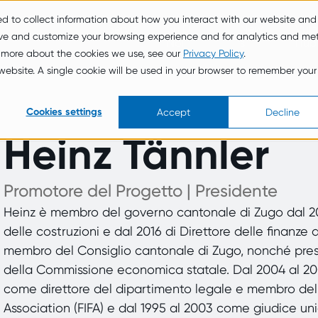
ed to collect information about how you interact with our website and
Serviz
Su Di
New
Vuln
ove and customize your browsing experience and for analytics and met
i
Noi
s
Hub
t more about the cookies we use, see our
Privacy Policy
.
s website. A single cookie will be used in your browser to remember your
Cookies settings
Accept
Decline
Heinz Tännler
Promotore del Progetto | Presidente
Heinz è membro del governo cantonale di Zugo dal 2007
delle costruzioni e dal 2016 di Direttore delle finanze d
membro del Consiglio cantonale di Zugo, nonché pre
della Commissione economica statale. Dal 2004 al 2006,
come direttore del dipartimento legale e membro del
Association (FIFA) e dal 1995 al 2003 come giudice uni