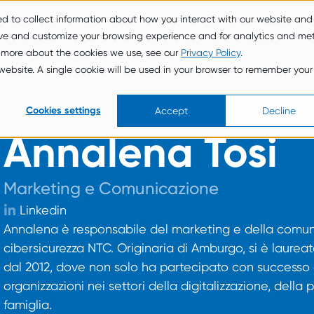
ed to collect information about how you interact with our website and
Serviz
Su Di
New
Vuln
ove and customize your browsing experience and for analytics and met
i
Noi
s
Hub
t more about the cookies we use, see our
Privacy Policy
.
s website. A single cookie will be used in your browser to remember your
Cookies settings
Accept
Decline
Annalena Tosi
Marketing e Comunicazione
Linkedin
Annalena è responsabile del marketing e della comunic
cibersicurezza NTC. Originaria di Amburgo, si è laurea
dal 2012, dove non solo ha partecipato con successo a
organizzazioni nei settori della digitalizzazione, dell
famiglia.