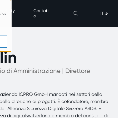
erability
Contatt
IT
rics
o
lin
 di Amministrazione | Direttore
a azienda ICPRO GmbH mandati nei settori della
della direzione di progetti. È cofondatore, membro
ell'Alleanza Sicurezza Digitale Svizzera ASDS. È
zza di digitalswitzerland e membro del consiglio di