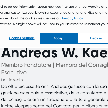
ed to collect information about how you interact with our website and
Serviz
Su Di
New
Vuln
ove and customize your browsing experience and for analytics and met
i
Noi
s
Hub
t more about the cookies we use, see our
Privacy Policy
.
s website. A single cookie will be used in your browser to remember your
Cookies settings
Accept
Decline
Andreas W. Kae
Membro Fondatore | Membro del Consiglio
Esecutivo
Linkedin
Da oltre diciassette anni Andreas gestisce con la su
gestione aziendale e associativa, della consulenza e 
del consiglio di amministrazione e direttore generale d
inoltre vicepresidente del Comitato per la cibersicure