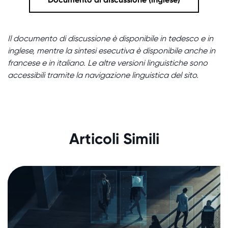
Il documento di discussione è disponibile in tedesco e in
inglese, mentre la sintesi esecutiva è disponibile anche in
francese e in italiano. Le altre versioni linguistiche sono
accessibili tramite la navigazione linguistica del sito.
Sintesi del documento concettuale
dell'Istituto di sperimentazione
Articoli Simili
20. luglio 2020
|
Analisi e rapporti