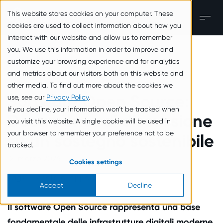
zum Inhalt springen
This website stores cookies on your computer. These
IT
Men
cookies are used to collect information about how you
interact with our website and allow us to remember
you. We use this information in order to improve and
Torna alla panoramica
customize your browsing experience and for analytics
and metrics about our visitors both on this website and
other media. To find out more about the cookies we
Software Open Source:
use, see our
Privacy Policy
.
If you decline, your information won’t be tracked when
Documento di discussione
you visit this website. A single cookie will be used in
your browser to remember your preference not to be
su un sostegno sostenibile
tracked.
12. marzo 2026
Cookies settings
Tags:
Analisi e rapporti
Accept
Decline
Il software Open Source rappresenta una base
fondamentale delle infrastrutture digitali moderne,